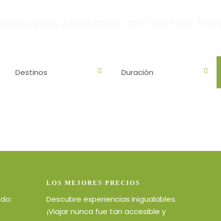
Reserva tus vacaciones con GayPeru Trav
LOS MEJORES PRECIOS
ndo:
Descubre experiencias inigualables.
¡Viajar nunca fue tan accesible y