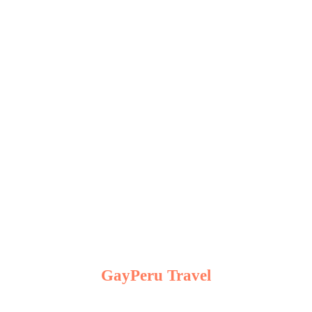
Traveling Highlight
GayPeru Travel