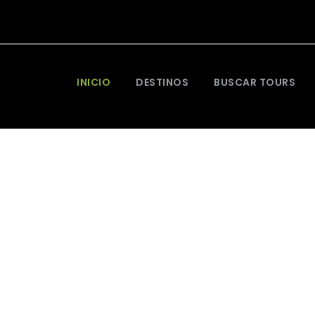
INICIO
DESTINOS
BUSCAR TOURS
n nosotros y vive ex
inolvidables!