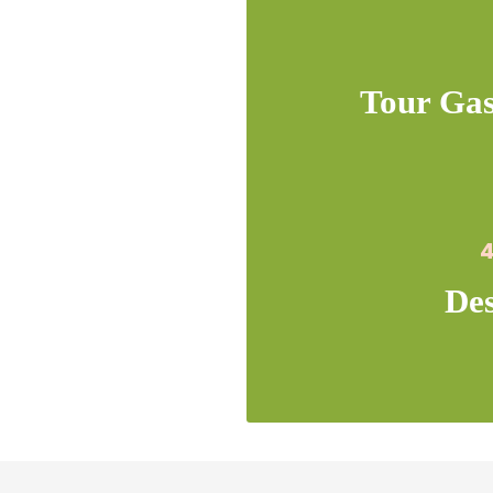
Tour Ga
4
De