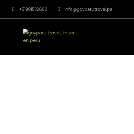
+51981532680
info@gayperutravel.pe
¡Viaja co