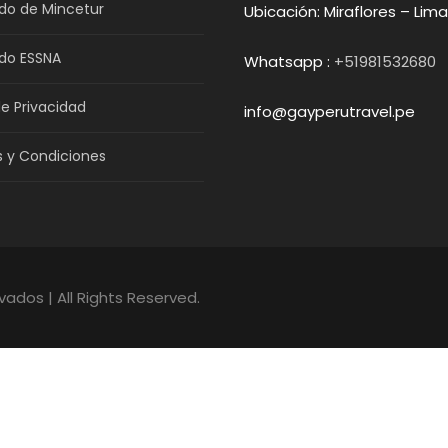
ado de Mincetur
Ubicación: Miraflores – Lima
ado ESSNA
Whatsapp :
+51981532680
de Privacidad
info@gayperutravel.pe
 y Condiciones
ados | All Rights Reserved.