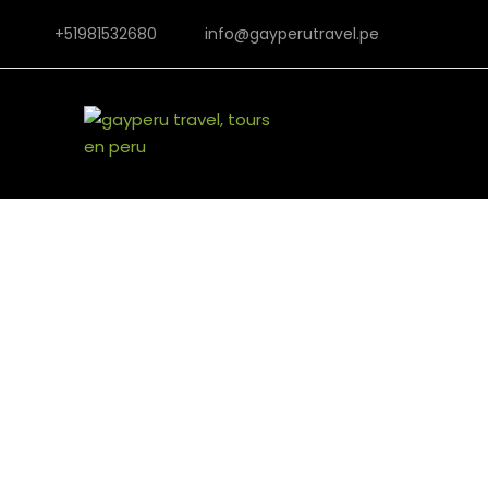
+51981532680
info@gayperutravel.pe