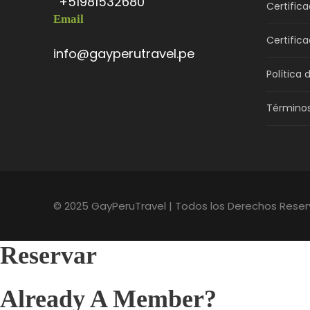
+51981532680
Certific
Email
Certific
info@gayperutravel.pe
Política 
Términos
© 2025 GayPeruTravel | Todos los Derechos Reserv
Reservar
Already A Member?