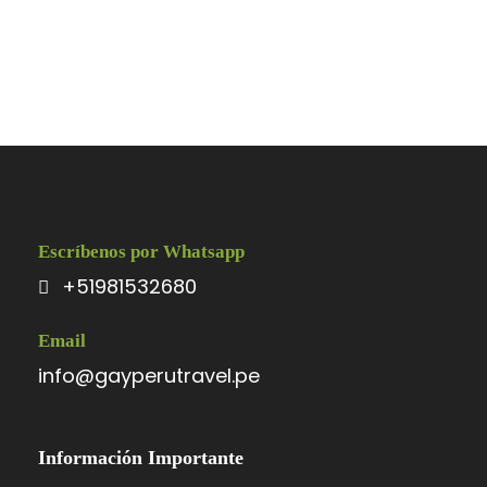
Escríbenos por Whatsapp
+51981532680
Email
info@gayperutravel.pe
Información Importante