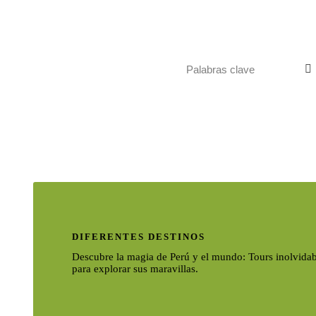
DIFERENTES DESTINOS
Descubre la magia de Perú y el mundo: Tours inolvidab
para explorar sus maravillas.