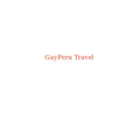
Traveling Highlight
GayPeru Travel