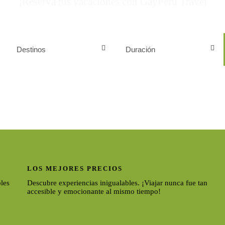
¡Reserva tus vacaciones con GayPeru Travel
LOS MEJORES PRECIOS
les
Descubre experiencias inigualables. ¡Viajar nunca fue tan
accesible y emocionante al mismo tiempo!