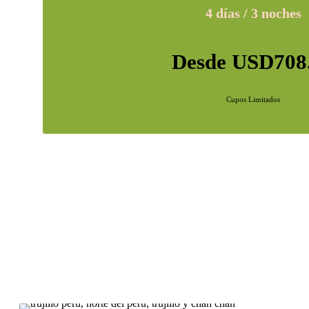
4 días / 3 noches
Desde USD708
Cupos Limitados
Trujillo