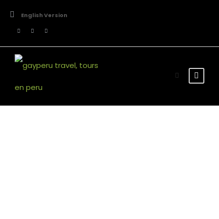
English Version
Tour Full – Right
Sidebar