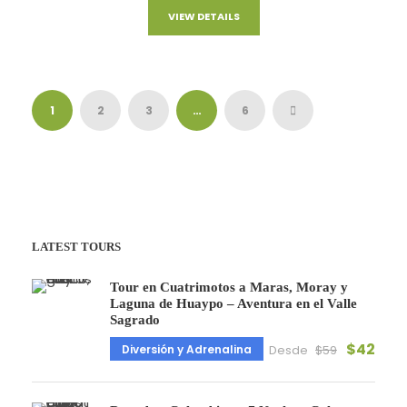
VIEW DETAILS
1
2
3
…
6
LATEST TOURS
Tour en Cuatrimotos a Maras, Moray y
Laguna de Huaypo – Aventura en el Valle
Sagrado
$42
Diversión y Adrenalina
Desde
$59