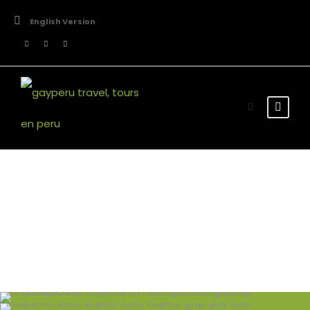
English Version
Blog Grid 3
Columns No Space
26 enero, 2024
admin
16 diciembre, 2023
admin