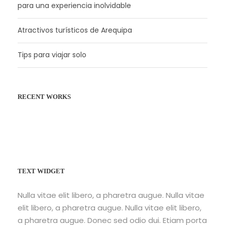
para una experiencia inolvidable
Atractivos turísticos de Arequipa
Tips para viajar solo
RECENT WORKS
Fusce Pelleque Conse
Inceptos Bibm Sem
Porta Justo
TEXT WIDGET
Nulla vitae elit libero, a pharetra augue. Nulla vitae
elit libero, a pharetra augue. Nulla vitae elit libero,
a pharetra augue. Donec sed odio dui. Etiam porta