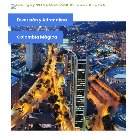
TOUR EN CUATRIMOTOS A MARAS,
Diversión y Adrenalina
MORAY Y LAGUNA DE HUAYPO –
AVENTURA EN EL VALLE SAGRADO
Colombia Mágica
$42
$59