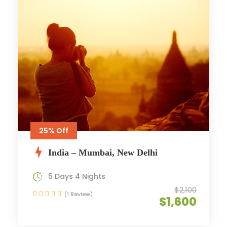
25% Off
India – Mumbai, New Delhi
5 Days 4 Nights
$2,100
(1 Review)
$1,600