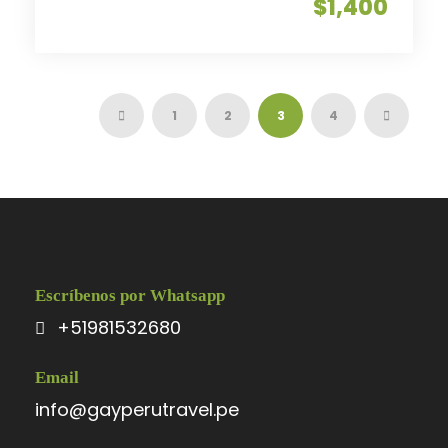
$1,400
1
2
3
4
Escríbenos por Whatsapp
+51981532680
Email
info@gayperutravel.pe