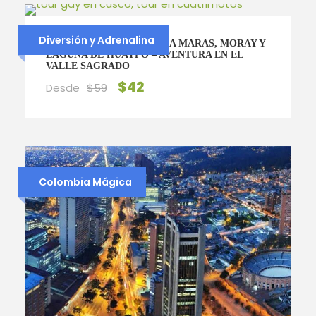
Diversión y Adrenalina
TOUR EN CUATRIMOTOS A MARAS, MORAY Y
LAGUNA DE HUAYPO – AVENTURA EN EL
VALLE SAGRADO
$42
Desde
$59
Colombia Mágica