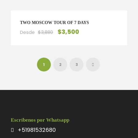
TWO MOSCOW TOUR OF 7 DAYS
$3,500
Desde
$3,880
1
2
3
Escríbenos por Whatsapp
+51981532680