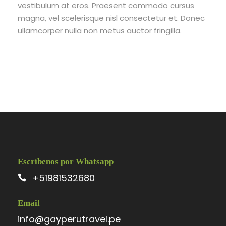
vestibulum at eros. Praesent commodo cursus
magna, vel scelerisque nisl consectetur et. Donec
ullamcorper nulla non metus auctor fringilla.
Escríbenos por Whatsapp
+51981532680
Email
info@gayperutravel.pe