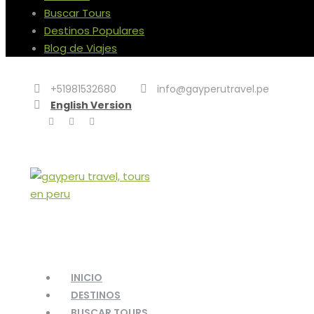
Buscar Tours
Destinos Populares
Blog de Viajes
+51981532680
info@gayperutravel.pe
English Version
INICIO
DESTINOS
BUSCAR TOURS