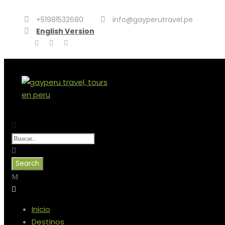
+51981532680
info@gayperutravel.pe
English Version
Inicio
Destinos