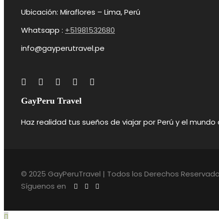
Ubicación: Miraflores – Lima, Perú
Whatsapp :
+51981532680
info@gayperutravel.pe
GayPeru Travel
Haz realidad tus sueños de viajar por Perú y el mundo
© 2025 GayPeruTravel | Todos los Derechos Reservados 
Síguenos en