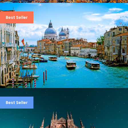
DUBAI – ALL STUNNING PLACES
Best Seller
$1,200
8 Hours
VENICE, ROME AND MILAN – 9 DAYS
Best Seller
8 NIGHTS
$3,500
$4,300
7 Days