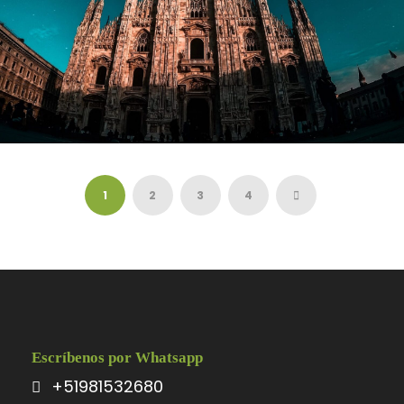
VENICE, ROME AND MILAN – 9 DAYS
1
2
3
4
$3,500
$4,300
8 Days
Escríbenos por Whatsapp
+51981532680