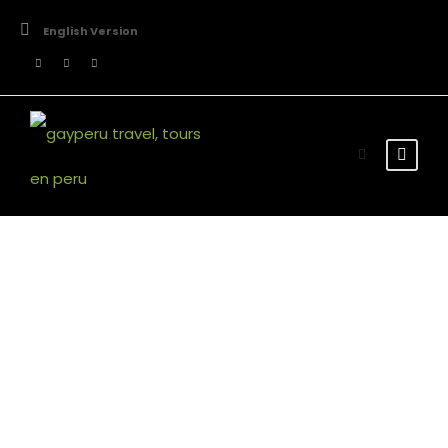
English Version
Tour
Thumbnail No
Space 2