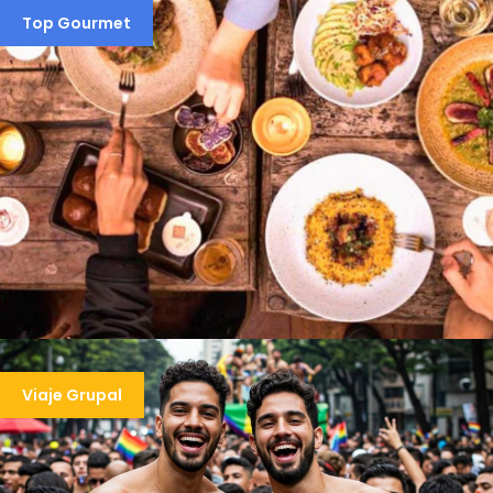
PARADA GAY SAO PAULO 2026 –
Top Gourmet
SÓLO SERVICIOS
$240
4 días 3 noches
LIMA: TOUR GASTRONÓMICO
Viaje Grupal
GOURMET
$505
4 días / 3 noches