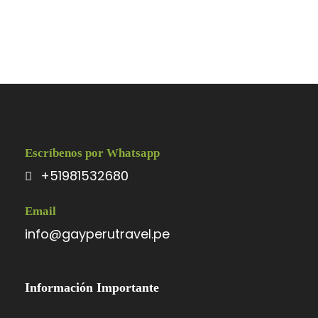
Escríbenos por Whatsapp
+51981532680
Email
info@gayperutravel.pe
Información Importante